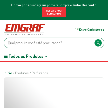
É novo por aqui?
Faça sua primeira Compra e
Ganhe Desconto!
RESGATE AQUI
SEU CUPOM
Entre
Cadastre-se
Olá!
|
Todos os Produtos
Início
/ Produtos / Perfurados