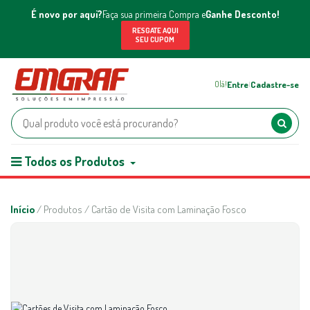
É novo por aqui?
Faça sua primeira Compra e
Ganhe Desconto!
RESGATE AQUI
SEU CUPOM
Entre
Cadastre-se
Olá!
|
Todos os Produtos
Início
/ Produtos / Cartão de Visita com Laminação Fosco