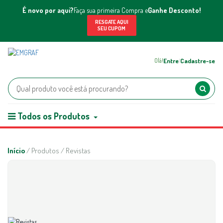
É novo por aqui?
Faça sua primeira Compra e
Ganhe Desconto!
RESGATE AQUI
SEU CUPOM
Entre
Cadastre-se
Olá!
|
Todos os Produtos
Início
/ Produtos / Revistas