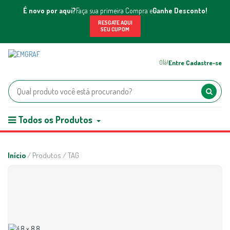
É novo por aqui?
Faça sua primeira Compra e
Ganhe Desconto!
RESGATE AQUI
SEU CUPOM
Entre
Cadastre-se
Olá!
|
Todos os Produtos
Início
/ Produtos / TAG