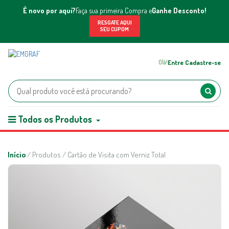
É novo por aqui?
Faça sua primeira Compra e
Ganhe Desconto!
RESGATE AQUI
SEU CUPOM
Entre
Cadastre-se
Olá!
|
Todos os Produtos
Início
/ Produtos / Cartão de Visita com Verniz Total