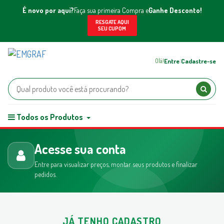
É novo por aqui?
Faça sua primeira Compra e
Ganhe Desconto!
RESGATE AQUI
SEU CUPOM
Entre
Cadastre-se
Olá!
|
Todos os Produtos
Acesse sua conta
Entre para visualizar preços, montar seus produtos e finalizar
pedidos.
JÁ TENHO CADASTRO