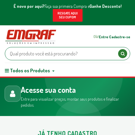
É novo por aqui?
Faça sua primeira Compra e
Ganhe Desconto!
RESGATE AQUI
SEU CUPOM
Entre
Cadastre-se
Olá!
|
Todos os Produtos
Acesse sua conta
Entre para visualizar preços, montar seus produtos e finalizar
pedidos.
JÁ TENHO CADASTRO